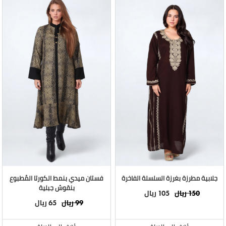
جلابية مطرزة بغرزة السلسلة الفاخرة
فستان ميدي بنمط الكورتا المُطبوع
بنقوش جبلية
ريال
ريال
105
150
ريال
ريال
65
99