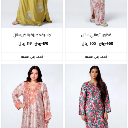
مَخاوير أرماني ساتان
جلابية مطرزة بالكريستال
ريال
ريال
ريال
ريال
119
170
105
150
أضف إلى السلة
أضف إلى السلة