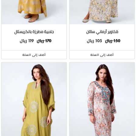
مَخاوير أرماني ساتان
جلابية مطرزة بالكريستال
ريال
ريال
ريال
ريال
119
170
105
150
أضف إلى السلة
أضف إلى السلة