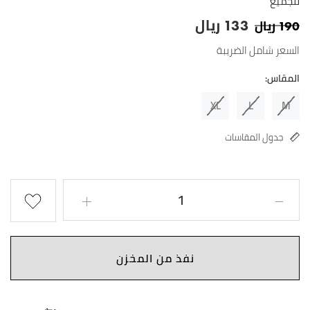
للجميع
ريال
ريال
133
190
السعر شامل الضريبة
المقاس:
XL
L
M
جدول المقاسات
نفذ من المخزن