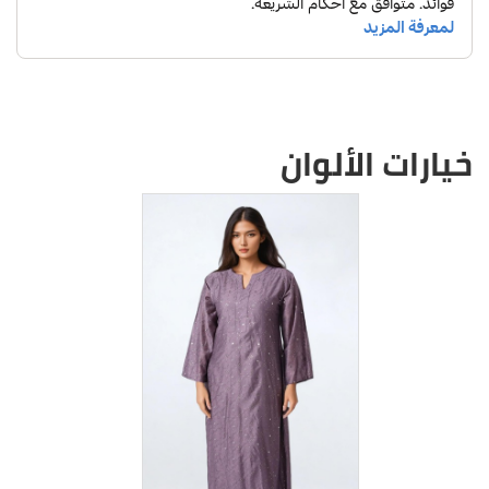
العلامة التجارية :غيداء
رمز المنتج : GH03240504
مميزات فستان حرير كريب
فرنسي بقَصة أي لاين :
خيارات الألوان
فستان حرير طويل بقصة مميزه وعصريه تعطى الاناقه لمن
يرتديه
ياتى الفستان بقصة اى لاين العصريه و المبتكرة التى
تضيف الأناقة والتميز للفستان
ياتى الفستان باللون الأحمر مما يعطى انطباع بالجرأة بجانب
الاناقة و الرقى فيجعل مظهرك انيق ، مميز ، لا ينسى
يأتي الفستان مع التطريز بالخرز على كامل الفستان فيجعل
منه قطعة فنية ثمينة عند رؤيتها لا يمكن لأحد أن ينساها
يأتي الفستان بقصة طويلة مناسبة للجميع ، ايضا بأكمام
طويلة تعطى شكل جذاب وعصرى