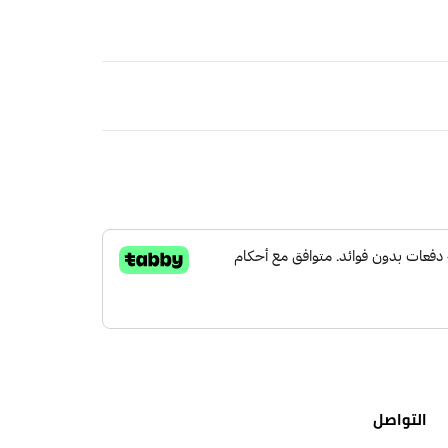
عمة بالأنوثة والدلال كأطلالة في التجمعات العائلية
سعة، ورقبة على شكل سبعة بياقة
 ومرتبة
لة بماء فاتر
ًا خفيفًا وجففه في الظل.
لكة العربية السعودية
مجاني
التواصل