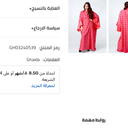
جلابية ستان لإطلالة منزلية مف
العناية بالنسيج
جلابية بنمط طويل وأكمام وا
جلابية مطبوعة بطباعة جميلة
الكتان - ألياف من صنع الإنسان
سياسة الارجاع
طريقة العناية: يغسل في الغسا
غسيل آلي لطيف. استخدم منظف
الشحن
رمز المنتج:
GH03240539
نشحن لجميع أنحاء المم
التوصيل خلال ٢-٤ ايام
العلامات:
Ghaida
الاسترجاع والاستبدال
الاستبدال والاسترجاع 
روابط مهمة