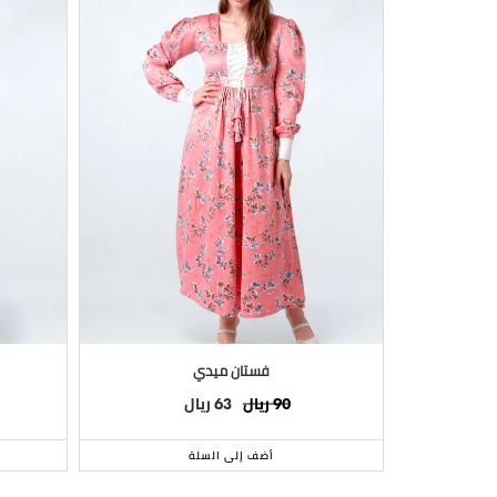
فستان ميدي
ريال
ريال
63
90
أضف إلى السلة