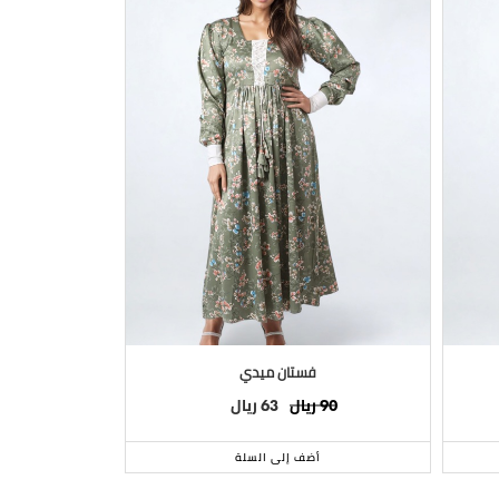
فستان ميدي
فستان ميد
ريال
ريال
90
63
90
أضف إلى السلة
أ