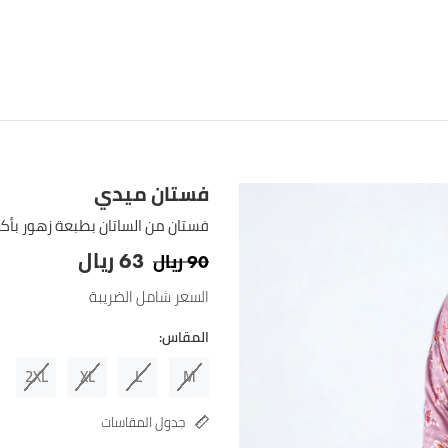
فستان ميدي
فستان من الساتان بطبعة زهور بأك
ريال
ريال
63
90
السعر شامل الضريبة
المقاس:
2XL
XL
L
M
جدول المقاسات