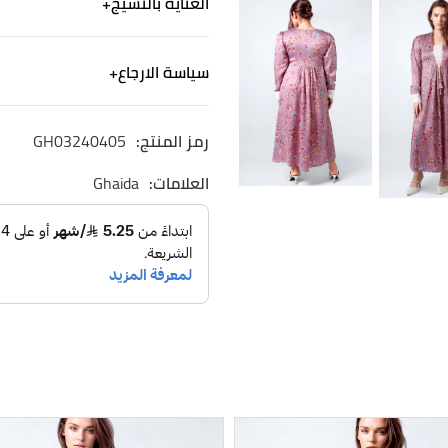
العناية بالنسيج
مريح وناعم
ربطة في الصدر ، و أكمام طوي
الكتان - ألياف من صنع الإنسان
سياسة الارجاع
طريقة العناية: يغسل بالماء الف
غسيل آلي لطيف. استخدم منظف
الشحن
رمز المنتج:
GH03240405
نشحن لجميع أنحاء المم
التوصيل خلال ٢-٤ ايام
العلامات:
Ghaida
الاسترجاع والاستبدال
الاستبدال والاسترجاع 