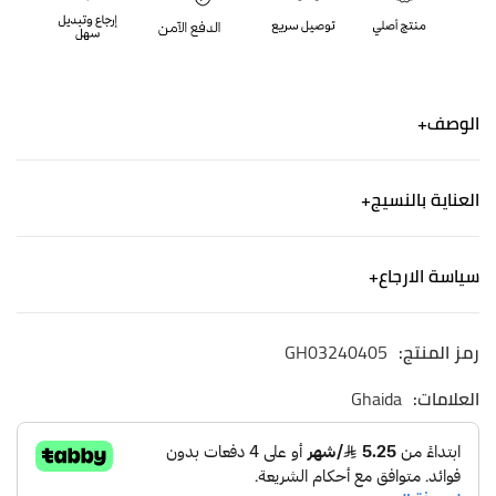
الوصف
فستان صيفي من الساتان المطبوع بالزهور ميدي
العناية بالنسيج
مريح وناعم
ربطة في الصدر ، و أكمام طويلة حلقية
الكتان - ألياف من صنع الإنسان
سياسة الارجاع
طريقة العناية: يغسل بالماء الفاتر
غسيل آلي لطيف. استخدم منظفًا خفيفًا وجففه في الظل.
الشحن
رمز المنتج:
GH03240405
نشحن لجميع أنحاء المملكة العربية السعودية
التوصيل خلال ٢-٤ ايام
العلامات:
Ghaida
الاسترجاع والاستبدال
الاستبدال والاسترجاع مجاني