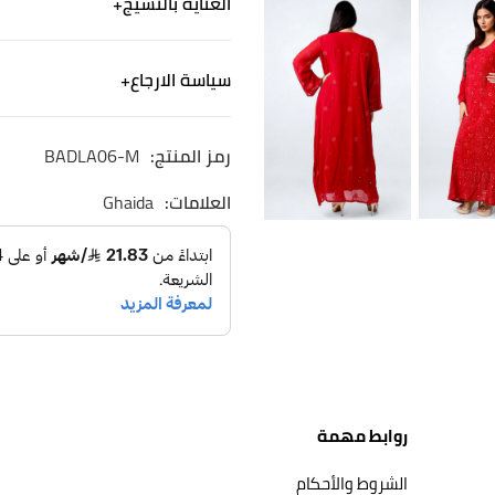
العناية بالنسيج
وهو خيف الوزن والشفاف ذو
مناسبة للمناسبات والتجمعات
الكتان - ألياف من صنع الإنسان
سياسة الارجاع
جلابية طويلة ،وأكمام طويلة ،و
غسيل آلي لطيف. استخدم منظف
يفضل لبس الاكسسوارات مثل الأ
الشحن
رمز المنتج:
BADLA06-M
تعليمات العناية: يغسل غسيل 
نشحن لجميع أنحاء المم
التوصيل خلال ٢-٤ ايام
العلامات:
Ghaida
الاسترجاع والاستبدال
الاستبدال والاسترجاع 
روابط مهمة
الشروط والأحكام