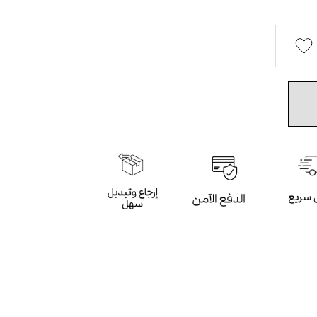
ذات اللون الأحمرالمطرز يدوياً وخيط كامل