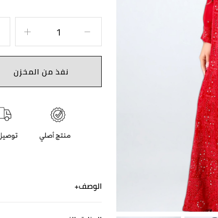
نفذ من المخزن
الوصف
هذه الجلابية من قماش جورجيت 