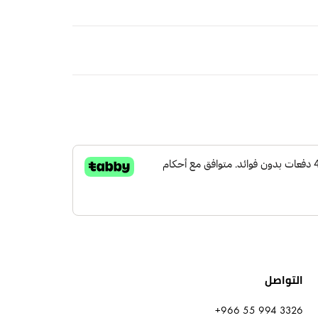
 ملمس مجعد
 الرسمية
رقبة دائرية
ًا خفيفًا وجففه في الظل.
قراط والساعات والأساور لتعزيز الأناقة
جاف للحفاظ علي حالة الأصلية
لكة العربية السعودية
مجاني
التواصل
+966 55 994 3326