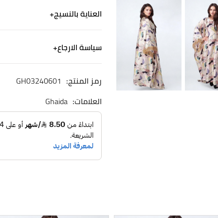
هذه الجلابية مطبوعة بالأزها
العناية بالنسيج
ممايخلق مظهراً راقياً ومعاصر
يتميزبأنه خفيف الوزن وايضاً ي
الكتان - ألياف من صنع الإنسان
جلابية طويلة واسعة ، أكمام 
سياسة الارجاع
غسيل آلي لطيف. استخدم منظف
فتحة العنق علي شكل سبعة
الشحن
رمز المنتج:
GH03240601
نشحن لجميع أنحاء المم
التوصيل خلال ٢-٤ ايام
العلامات:
Ghaida
الاسترجاع والاستبدال
الاستبدال والاسترجاع 