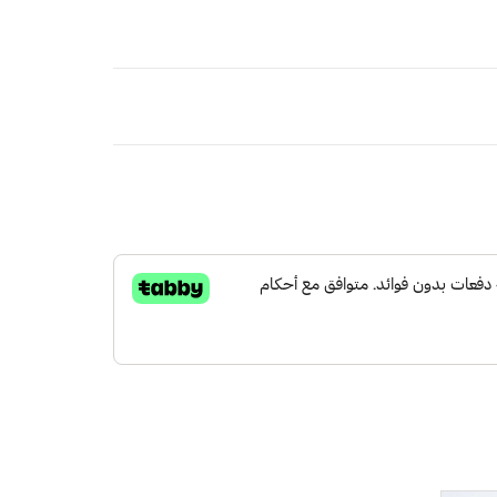
ر المصنوعة من القماش الساتان تم تصميم بدقة
اً
شعرك بالراحة
جناح الخفاش مزينة بالهدب
ًا خفيفًا وجففه في الظل.
لكة العربية السعودية
مجاني