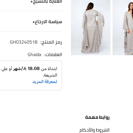
العناية بالنسيج
جلابية محددة للجسم وطويلة
أكمام طويلة كيب
الكتان - ألياف من صنع الإنسان
سياسة الارجاع
رقبة على شكل سبعة
غسيل آلي لطيف. استخدم منظف
طريقة العناية: يغسل غسيل جا
الشحن
رمز المنتج:
GH03240518
نشحن لجميع أنحاء المم
التوصيل خلال ٢-٤ ايام
العلامات:
Ghaida
الاسترجاع والاستبدال
الاستبدال والاسترجاع 
روابط مهمة
الشروط والأحكام