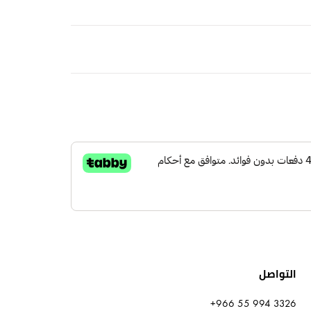
ًا خفيفًا وجففه في الظل.
ف يبعد عن المواد الكيمائية
لكة العربية السعودية
مجاني
التواصل
+966 55 994 3326