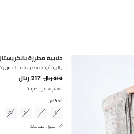
جلابية مطرزة بالكريستال
جلابية أنيقة مصنوعة من الجورجيت 
ريال
ريال
217
310
السعر شامل الضريبة
المقاس:
2XL
XL
L
M
جدول المقاسات