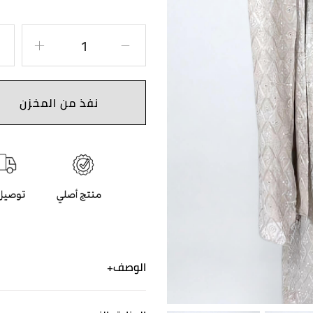
نفذ من المخزن
الوصف
هذه جلابية مطرزة تطريز كامل