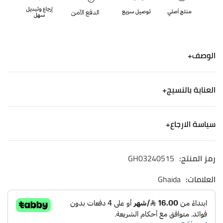
الوصف
جلابية مطرزة بالترتر ذات اللون البيج ؛من قماش الأورجانزا
العناية بالنسيج
المميز بخفة الوزن وجودة شفافة تضيف الأناقة
جلابية طويلة بحافة مكشكشة ،ورقبةعلى شكل سبعة،
الكتان - ألياف من صنع الإنسان
وأكمام طويلة مكشكشة
سياسة الارجاع
غسيل آلي لطيف. استخدم منظفًا خفيفًا وجففه في الظل.
يمكن إرتداء هذا النوع في المناسبات
طريقة العناية: تغسل غسيل جاف
الشحن
رمز المنتج:
GH03240515
نشحن لجميع أنحاء المملكة العربية السعودية
التوصيل خلال ٢-٤ ايام
العلامات:
Ghaida
الاسترجاع والاستبدال
الاستبدال والاسترجاع مجاني