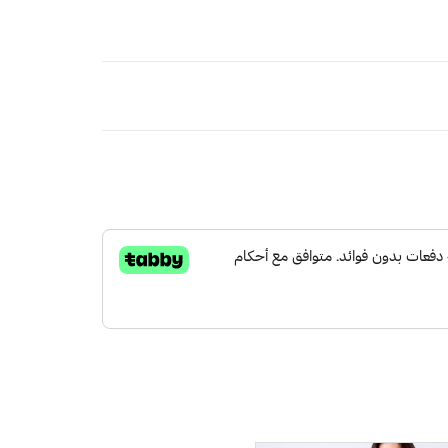
صنوعة من القماش القطن الفاخر ومطرزة بالترتر تم
ممايخلق مظهراً راقياً ومعاصراً
شعرك بالراحة
ة التقليدية والرقي الحديث
ًا خفيفًا وجففه في الظل.
لخفاش مكشكش الأطراف
لكة العربية السعودية
مجاني