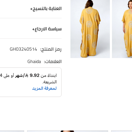
هذه الجلابية صفراء اللون الم
العناية بالنسيج
تصميم الأنماط الهندسية بدق 
يتميزبأنه خفيف الوزن وايضاً ي
الكتان - ألياف من صنع الإنسان
تجمع هذه الجلابية بين الحرفي
سياسة الارجاع
غسيل آلي لطيف. استخدم منظف
جلابية طويلة، أكمام جناح ا
الشحن
رمز المنتج:
GH03240514
نشحن لجميع أنحاء المم
التوصيل خلال ٢-٤ ايام
العلامات:
Ghaida
الاسترجاع والاستبدال
الاستبدال والاسترجاع 