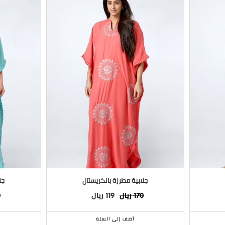
جلابية مطرزة بالكريستال
جل
ريال
ريال
0
119
170
أضف إلى السلة