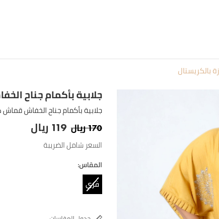
ة بالكريستال
جلابية بأكمام جناح الخف
جلابية بأكمام جناح الخفاش قماش 
ريال
ريال
119
170
السعر شامل الضريبة
المقاس:
فري
سايز
جدول المقاسات