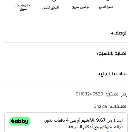
الوصف
جلابية من الكتان المطبوع باللون الأزرق مع الترتر الفضي
العناية بالنسيج
تبدو أنيقةوعصرية}
جلابية طويلة ، أكمام طويلة ، ورقبة على شكل سبعة
الكتان - ألياف من صنع الإنسان
مزينة بالترتر
سياسة الارجاع
غسيل آلي لطيف. استخدم منظفًا خفيفًا وجففه في الظل.
طريقة العناية: تغسل بالغسيل الجافة
الشحن
رمز المنتج:
GH03240529
نشحن لجميع أنحاء المملكة العربية السعودية
التوصيل خلال ٢-٤ ايام
العلامات:
Ghaida
الاسترجاع والاستبدال
الاستبدال والاسترجاع مجاني