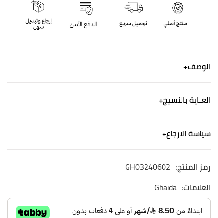
الوصف
هذه الجلابية مطبوعة بالأزهار المصنوعة من القماش
العناية بالنسيج
الساتان تم تصميم بدقة ممايخلق مظهراً راقياً ومعاصراً
يتميزبأنه خفيف الوزن وايضاً يشعرك بالراحة
الكتان - ألياف من صنع الإنسان
جلابية طويلة واسعة ، أكمام جناح الخفاش مزينة بالهدب
سياسة الارجاع
غسيل آلي لطيف. استخدم منظفًا خفيفًا وجففه في الظل.
فتحة العنق علي شكل سبعة
الشحن
رمز المنتج:
GH03240602
نشحن لجميع أنحاء المملكة العربية السعودية
التوصيل خلال ٢-٤ ايام
العلامات:
Ghaida
الاسترجاع والاستبدال
الاستبدال والاسترجاع مجاني