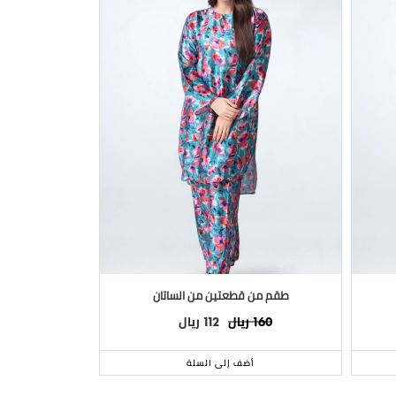
طقم من قطعتين من الساتان
طقم من 
ريال
ريال
160
112
160
أضف إلى السلة
أ