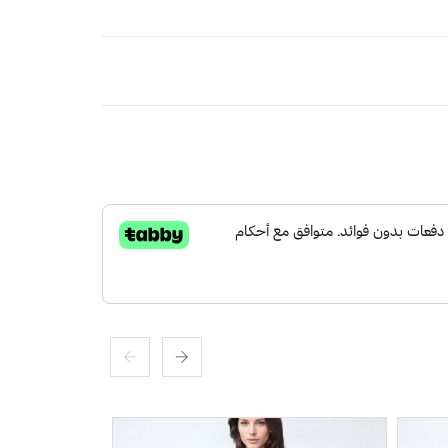
ث تم تنسيق كل ضربة بدقةلإثارة إحساس بالرقي
بملمس ناعم فاخر يعطي شعور بالراحه والهدوء
ًا خفيفًا وجففه في الظل.
لكة العربية السعودية
مجاني