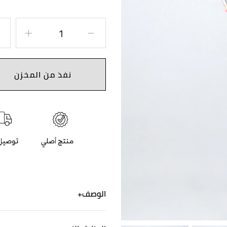
نفذ من المخزن
الوصف
هذا طقم رائع من أرماني مصنو