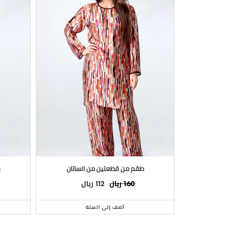
طقم من قطعتين من الساتان
ط
ريال
ريال
112
160
أضف إلى السلة